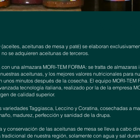
Linea d
(aceites, aceitunas de mesa y paté) se elaboran exclusivame
o se adquieren aceitunas de terceros.
iza con una almazara MORI-TEM FORMA: se tratta de almazaras 
uestras aceitunas, y los mejores valores nutricionales para nu
zan unos minutos después de la cosecha. El equipo MORI-TE
avanzada tecnología italiana, realizado por la de la empresa 
irgen de calidad superior.
as variedades Taggiasca, Leccino y Coratina, cosechadas a mano
amaño, madurez, perfección y sanidad de la drupa.
 y conservación de las aceitunas de mesa se lleva a cabo dire
 tradicional de nuestra región, solamente con agua y sal durant